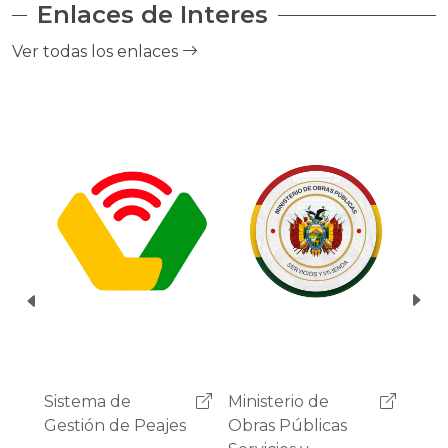
Enlaces de Interes
el cobro de peaje a través del debito
automático del saldo de la cuenta del
Ver todas los enlaces
usuario.
Ministerio de
Administradora
Sist
Obras Públicas
Boliviana de
Gest