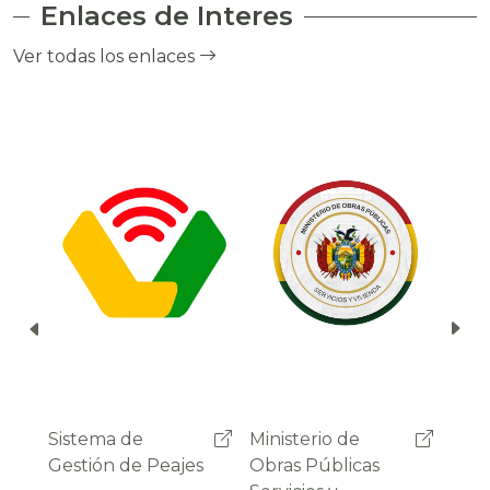
Enlaces de Interes
el cobro de peaje a través del debito
automático del saldo de la cuenta del
Ver todas los enlaces
usuario.
Ministerio de
Administradora
Sist
Obras Públicas
Boliviana de
Gest