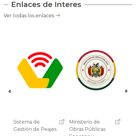
Enlaces de Interes
el cobro de peaje a través del debito
automático del saldo de la cuenta del
Ver todas los enlaces
usuario.
Ministerio de
Administradora
Sist
Obras Públicas
Boliviana de
Gest