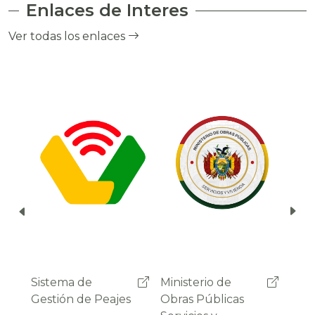
Enlaces de Interes
el cobro de peaje a través del debito
automático del saldo de la cuenta del
Ver todas los enlaces
usuario.
Ministerio de
Administradora
Sist
Obras Públicas
Boliviana de
Gest