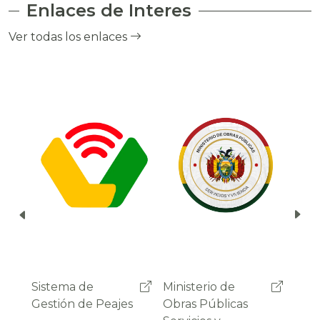
Enlaces de Interes
el cobro de peaje a través del debito
automático del saldo de la cuenta del
Ver todas los enlaces
usuario.
Ministerio de
Administradora
Sist
Obras Públicas
Boliviana de
Gest