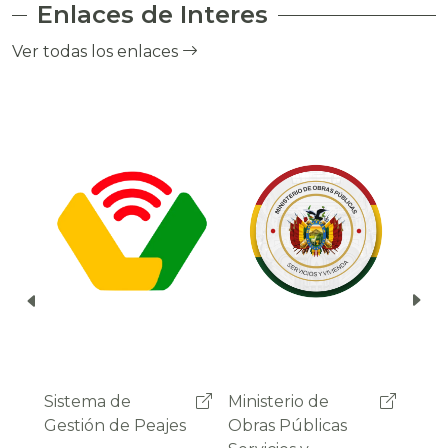
Enlaces de Interes
el cobro de peaje a través del debito
automático del saldo de la cuenta del
Ver todas los enlaces
usuario.
Ministerio de
Administradora
Sist
Obras Públicas
Boliviana de
Gest