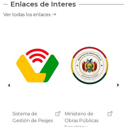
Enlaces de Interes
el cobro de peaje a través del debito
automático del saldo de la cuenta del
Ver todas los enlaces
usuario.
Ministerio de
Administradora
Sist
Obras Públicas
Boliviana de
Gest