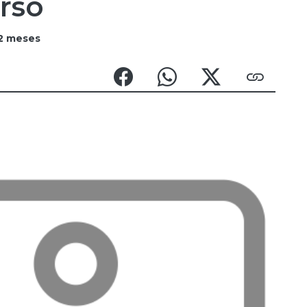
rso
2 meses