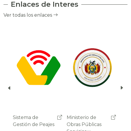
Enlaces de Interes
el cobro de peaje a través del debito
automático del saldo de la cuenta del
Ver todas los enlaces
usuario.
Ministerio de
Administradora
Sist
Obras Públicas
Boliviana de
Gest