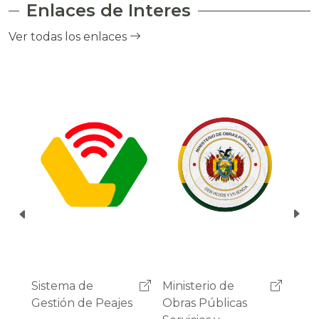
Enlaces de Interes
el cobro de peaje a través del debito
automático del saldo de la cuenta del
Ver todas los enlaces
usuario.
Ministerio de
Administradora
Sist
Obras Públicas
Boliviana de
Gest