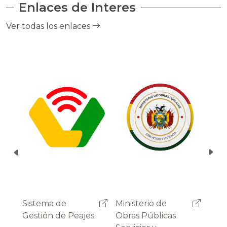
Enlaces de Interes
el cobro de peaje a través del debito
automático del saldo de la cuenta del
Ver todas los enlaces
usuario.
Ministerio de
Administradora
Sist
Obras Públicas
Boliviana de
Gest