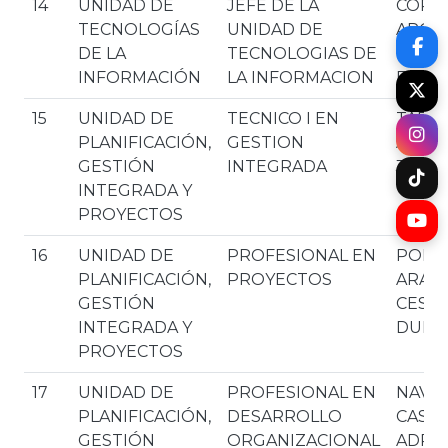
14
UNIDAD DE
JEFE DE LA
CORD
TECNOLOGÍAS
UNIDAD DE
ARCE
DE LA
TECNOLOGIAS DE
PATRI
INFORMACIÓN
LA INFORMACION
FRAN
15
UNIDAD DE
TECNICO I EN
TAPIA
PLANIFICACIÓN,
GESTION
ALVA
GESTIÓN
INTEGRADA
JESUS
INTEGRADA Y
PROYECTOS
16
UNIDAD DE
PROFESIONAL EN
PORT
PLANIFICACIÓN,
PROYECTOS
ARAN
GESTIÓN
CESA
INTEGRADA Y
DULF
PROYECTOS
17
UNIDAD DE
PROFESIONAL EN
NAVIA
PLANIFICACIÓN,
DESARROLLO
CASTI
GESTIÓN
ORGANIZACIONAL
ADRI