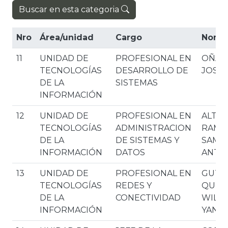
Buscar en esta categoria
Nro
Área/unidad
Cargo
Nomb
11
UNIDAD DE
PROFESIONAL EN
OÑA 
TECNOLOGÍAS
DESARROLLO DE
JOSE
DE LA
SISTEMAS
INFORMACIÓN
12
UNIDAD DE
PROFESIONAL EN
ALTA
TECNOLOGÍAS
ADMINISTRACION
RAMO
DE LA
DE SISTEMAS Y
SAMU
INFORMACIÓN
DATOS
ANTO
13
UNIDAD DE
PROFESIONAL EN
GUTI
TECNOLOGÍAS
REDES Y
QUIS
DE LA
CONECTIVIDAD
WILL
INFORMACIÓN
YANN