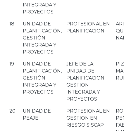
INTEGRADA Y
PROYECTOS
18
UNIDAD DE
PROFESIONAL EN
ARIAS
PLANIFICACIÓN,
PLANIFICACION
QUIS
GESTIÓN
NADI
INTEGRADA Y
PROYECTOS
19
UNIDAD DE
JEFE DE LA
PIZZ
PLANIFICACIÓN,
UNIDAD DE
MARD
GESTIÓN
PLANIFICACION,
RUBE
INTEGRADA Y
GESTION
PROYECTOS
INTEGRADA Y
PROYECTOS
20
UNIDAD DE
PROFESIONAL EN
ROME
PEAJE
GESTION EN
PECA
RIESGO SISCAP
FABIO