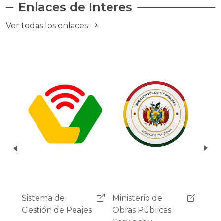
Enlaces de Interes
el cobro de peaje a través del debito
automático del saldo de la cuenta del
Ver todas los enlaces
usuario.
Ministerio de
Administradora
Sist
Obras Públicas
Boliviana de
Gest