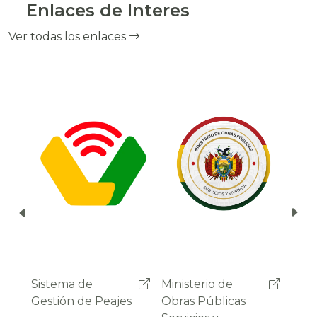
Enlaces de Interes
el cobro de peaje a través del debito
automático del saldo de la cuenta del
Ver todas los enlaces
usuario.
Ministerio de
Administradora
Sist
Obras Públicas
Boliviana de
Gest