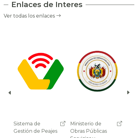
Enlaces de Interes
el cobro de peaje a través del debito
automático del saldo de la cuenta del
Ver todas los enlaces
usuario.
Ministerio de
Administradora
Sist
Obras Públicas
Boliviana de
Gest