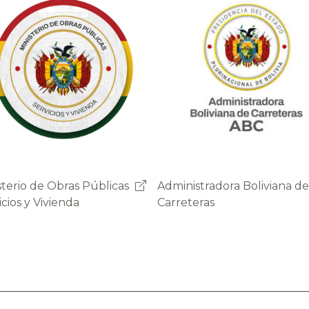
nistradora Boliviana de
Sistema de Gestión de
eteras
Peajes