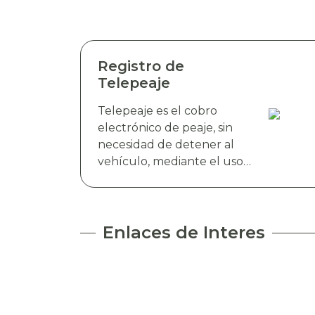
Registro de
Telepeaje
Telepeaje es el cobro
electrónico de peaje, sin
necesidad de detener al
vehículo, mediante el uso
de antenas RFID. Esta
tecnología detecta de
manera instantánea el
dispositivo electrónico TAG
Enlaces de Interes
TELEVIAS, colocado en el
parabrisas del vehículo y
realiza el cobro de peaje a
través del debito
automático del saldo de la