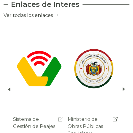
Enlaces de Interes
el cobro de peaje a través del debito
automático del saldo de la cuenta del
Ver todas los enlaces
usuario.
Ministerio de
Administradora
Sist
Obras Públicas
Boliviana de
Gest