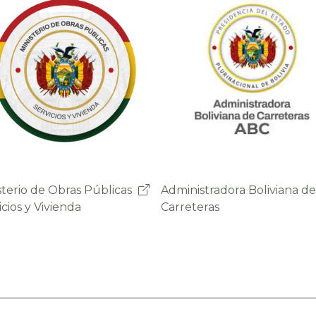
nistradora Boliviana de
Sistema de Gestión de
eteras
Peajes