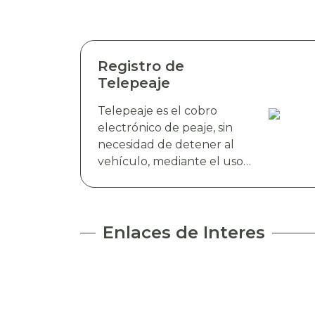
Registro de
Telepeaje
Telepeaje es el cobro
electrónico de peaje, sin
necesidad de detener al
vehículo, mediante el uso
de antenas RFID. Esta
tecnología detecta de
manera instantánea el
dispositivo electrónico TAG
Enlaces de Interes
TELEVIAS, colocado en el
parabrisas del vehículo y
realiza el cobro de peaje a
través del debito
automático del saldo de la