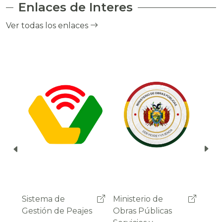
Enlaces de Interes
el cobro de peaje a través del debito
automático del saldo de la cuenta del
Ver todas los enlaces
usuario.
Ministerio de
Administradora
Sist
Obras Públicas
Boliviana de
Gest