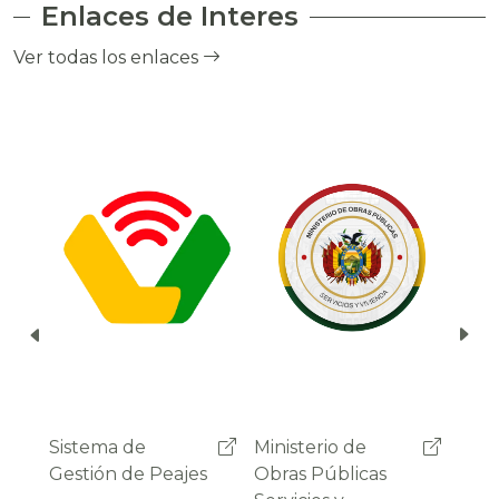
Enlaces de Interes
el cobro de peaje a través del debito
automático del saldo de la cuenta del
Ver todas los enlaces
usuario.
Ministerio de
Administradora
Sist
Obras Públicas
Boliviana de
Gest