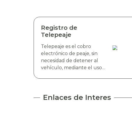
Registro de
Telepeaje
Telepeaje es el cobro
electrónico de peaje, sin
necesidad de detener al
vehículo, mediante el uso
de antenas RFID. Esta
tecnología detecta de
manera instantánea el
dispositivo electrónico TAG
Enlaces de Interes
TELEVIAS, colocado en el
parabrisas del vehículo y
realiza el cobro de peaje a
través del debito
automático del saldo de la