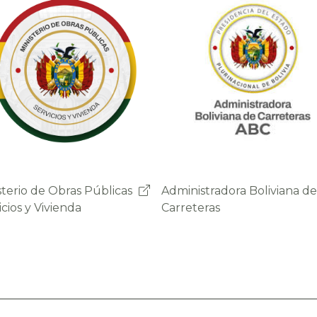
nistradora Boliviana de
Sistema de Gestión de
eteras
Peajes