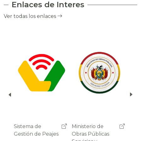
Enlaces de Interes
el cobro de peaje a través del debito
automático del saldo de la cuenta del
Ver todas los enlaces
usuario.
Ministerio de
Administradora
Sist
Obras Públicas
Boliviana de
Gest