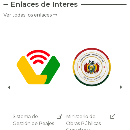
Enlaces de Interes
el cobro de peaje a través del debito
automático del saldo de la cuenta del
Ver todas los enlaces
usuario.
Ministerio de
Administradora
Sist
Obras Públicas
Boliviana de
Gest