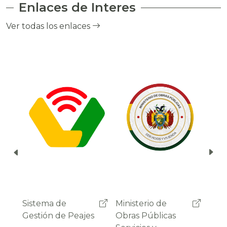
Enlaces de Interes
el cobro de peaje a través del debito
automático del saldo de la cuenta del
Ver todas los enlaces
usuario.
Ministerio de
Administradora
Sist
Obras Públicas
Boliviana de
Gest