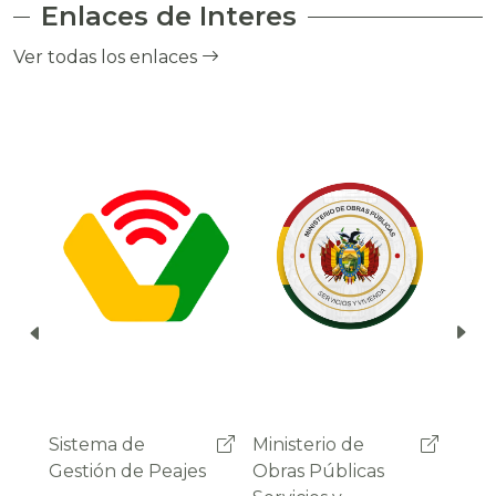
Enlaces de Interes
el cobro de peaje a través del debito
automático del saldo de la cuenta del
Ver todas los enlaces
usuario.
Ministerio de
Administradora
Sist
Obras Públicas
Boliviana de
Gest