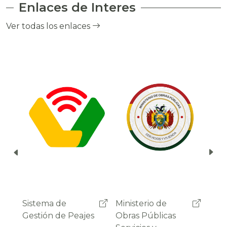
Enlaces de Interes
el cobro de peaje a través del debito
automático del saldo de la cuenta del
Ver todas los enlaces
usuario.
Ministerio de
Administradora
Sist
Obras Públicas
Boliviana de
Gest