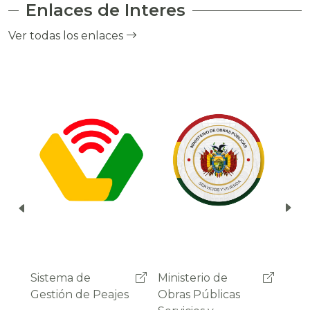
Enlaces de Interes
el cobro de peaje a través del debito
automático del saldo de la cuenta del
Ver todas los enlaces
usuario.
Ministerio de
Administradora
Sist
Obras Públicas
Boliviana de
Gest