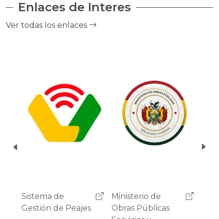
Enlaces de Interes
el cobro de peaje a través del debito
automático del saldo de la cuenta del
Ver todas los enlaces
usuario.
Ministerio de
Administradora
Sist
Obras Públicas
Boliviana de
Gest