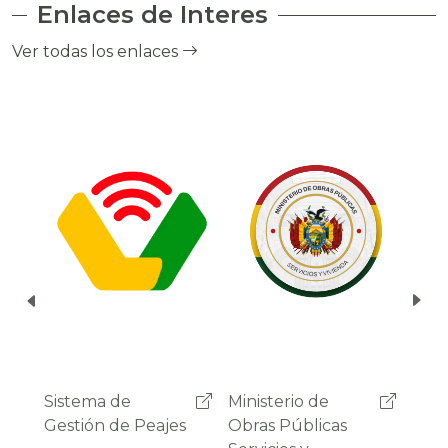
Enlaces de Interes
el cobro de peaje a través del debito
automático del saldo de la cuenta del
Ver todas los enlaces
usuario.
Ministerio de
Administradora
Sist
Obras Públicas
Boliviana de
Gest