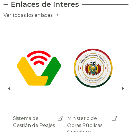
Enlaces de Interes
el cobro de peaje a través del debito
automático del saldo de la cuenta del
Ver todas los enlaces
usuario.
Ministerio de
Administradora
Sist
Obras Públicas
Boliviana de
Gest