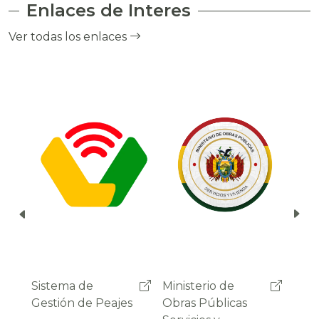
Enlaces de Interes
el cobro de peaje a través del debito
automático del saldo de la cuenta del
Ver todas los enlaces
usuario.
Ministerio de
Administradora
Sist
Obras Públicas
Boliviana de
Gest