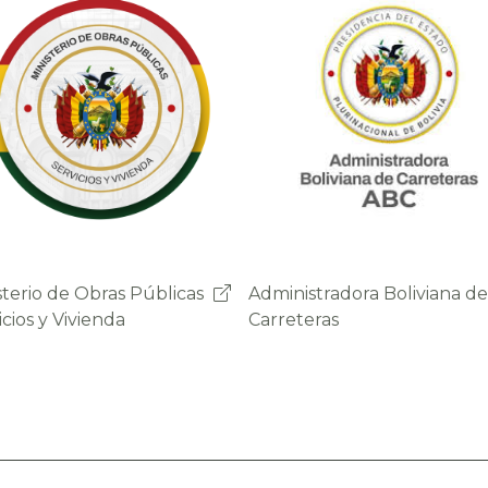
nistradora Boliviana de
Sistema de Gestión de
eteras
Peajes