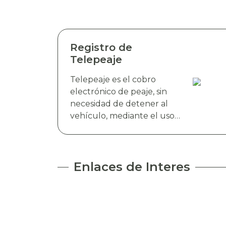
Registro de
Telepeaje
Telepeaje es el cobro
electrónico de peaje, sin
necesidad de detener al
vehículo, mediante el uso
de antenas RFID. Esta
tecnología detecta de
manera instantánea el
dispositivo electrónico TAG
Enlaces de Interes
TELEVIAS, colocado en el
parabrisas del vehículo y
realiza el cobro de peaje a
través del debito
automático del saldo de la