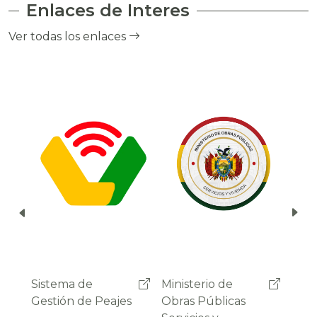
Enlaces de Interes
el cobro de peaje a través del debito
automático del saldo de la cuenta del
Ver todas los enlaces
usuario.
Ministerio de
Administradora
Sist
Obras Públicas
Boliviana de
Gest