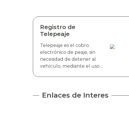
Registro de
Telepeaje
Telepeaje es el cobro
electrónico de peaje, sin
necesidad de detener al
vehículo, mediante el uso
de antenas RFID. Esta
tecnología detecta de
manera instantánea el
dispositivo electrónico TAG
Enlaces de Interes
TELEVIAS, colocado en el
parabrisas del vehículo y
realiza el cobro de peaje a
través del debito
automático del saldo de la