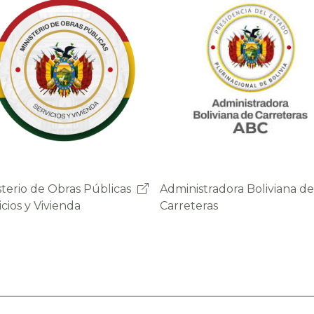
nistradora Boliviana de
Sistema de Gestión de
eteras
Peajes