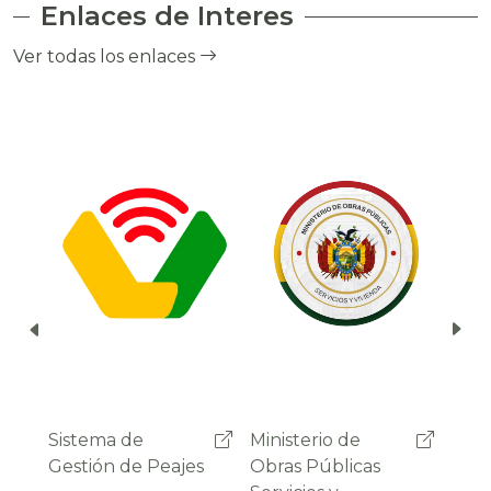
Enlaces de Interes
el cobro de peaje a través del debito
automático del saldo de la cuenta del
Ver todas los enlaces
usuario.
Ministerio de
Administradora
Sist
Obras Públicas
Boliviana de
Gest