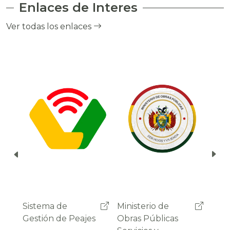
Enlaces de Interes
el cobro de peaje a través del debito
automático del saldo de la cuenta del
Ver todas los enlaces
usuario.
Ministerio de
Administradora
Sist
Obras Públicas
Boliviana de
Gest