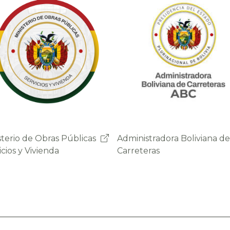
nistradora Boliviana de
Sistema de Gestión de
eteras
Peajes