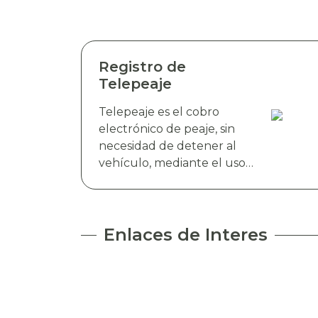
Registro de
Telepeaje
Telepeaje es el cobro
electrónico de peaje, sin
necesidad de detener al
vehículo, mediante el uso
de antenas RFID. Esta
tecnología detecta de
manera instantánea el
dispositivo electrónico TAG
Enlaces de Interes
TELEVIAS, colocado en el
parabrisas del vehículo y
realiza el cobro de peaje a
través del debito
automático del saldo de la