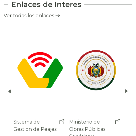
Enlaces de Interes
el cobro de peaje a través del debito
automático del saldo de la cuenta del
Ver todas los enlaces
usuario.
Ministerio de
Administradora
Sist
Obras Públicas
Boliviana de
Gest