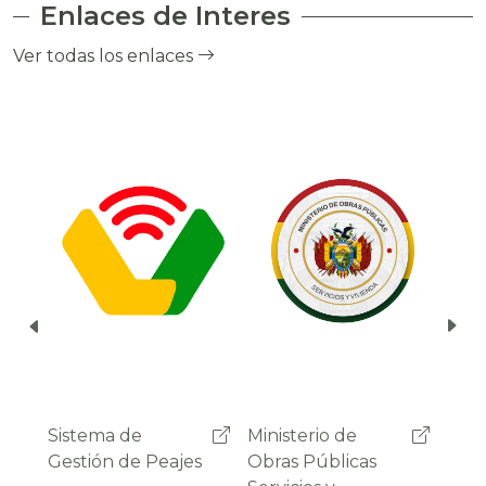
Enlaces de Interes
el cobro de peaje a través del debito
automático del saldo de la cuenta del
Ver todas los enlaces
usuario.
Ministerio de
Administradora
Sist
Obras Públicas
Boliviana de
Gest